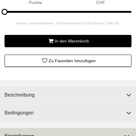
Punkte
CHF
Bitte
hinzufügen
für
Punkte- und Geldschieber - US-Patentnummer 8,533,083 und 7,698,185
Slider
In den Warenkorb
Zu Favoriten hinzufügen
Beschreibung
Bedingungen