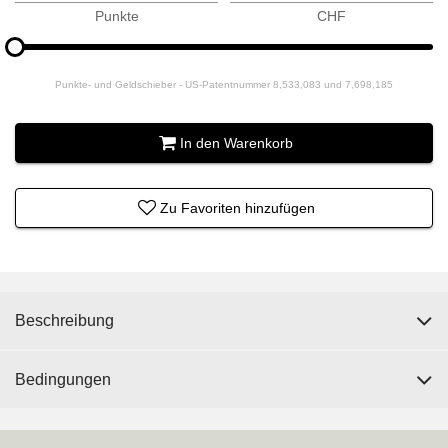
Punkte
CHF
Bitte
hinzufügen
für
Punkte- und Geldschieber - US-Patentnummer 8,533,083 und 7,698,185
Slider
In den Warenkorb
Zu Favoriten hinzufügen
Beschreibung
Bedingungen