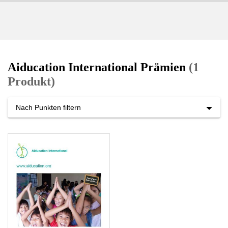
Aiducation
Warning:
Success:
Password
changed
Aiducation International Prämien
(1
successfully!
Produkt)
International
Nach Punkten filtern
Prämienprodukte