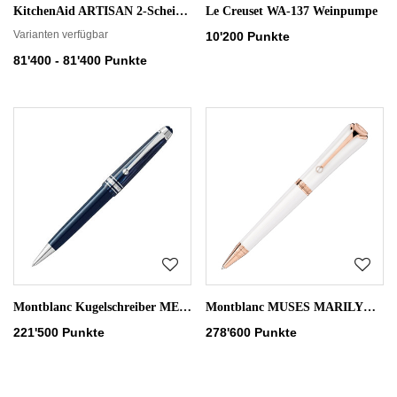
KitchenAid ARTISAN 2-Scheiben-Toaster 5KMT2204
Le Creuset WA-137 Weinpumpe
Varianten verfügbar
10'200 Punkte
81'400 - 81'400 Punkte
Montblanc Kugelschreiber MEISTERSTÜCK The Origin Collection Midsize
Montblanc MUSES MARILYN MONROE Special Edition Pearl Kugelschreiber
221'500 Punkte
278'600 Punkte