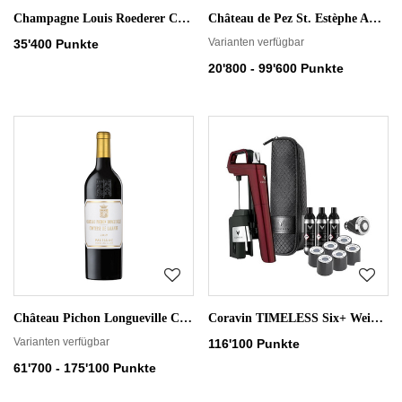
Champagne Louis Roederer Collection mit 2 Flûtes
Château de Pez St. Estèphe AOC - rot
Varianten verfügbar
35'400 Punkte
20'800 - 99'600 Punkte
Château Pichon Longueville Comtesse de Lalande 2019 - rot
Coravin TIMELESS Six+ Weinausgiesser-Set
Varianten verfügbar
116'100 Punkte
61'700 - 175'100 Punkte