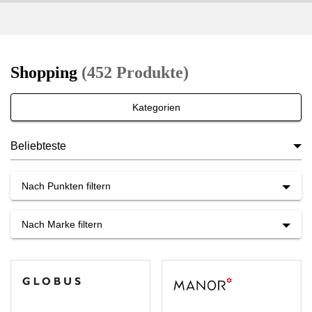
Shopping
Warning:
Success:
Password
Shopping
(452 Produkte)
changed
successfully!
Kategorien
Nach
Kategorien
Nach Punkten filtern
sortieren
Nach Marke filtern